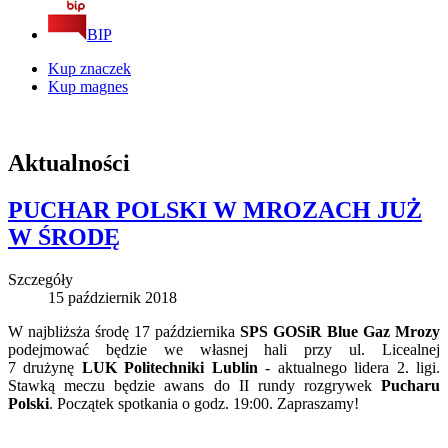
BIP
Kup znaczek
Kup magnes
Aktualności
PUCHAR POLSKI W MROZACH JUŻ
W ŚRODĘ
Szczegóły
15 październik 2018
W najbliżsża środę 17 października
SPS GOSiR Blue Gaz Mrozy
podejmować będzie we własnej hali przy ul. Licealnej
7 drużynę
LUK Politechniki Lublin
- aktualnego lidera 2. ligi.
Stawką meczu będzie awans do II rundy rozgrywek
Pucharu
Polski
. Początek spotkania o godz. 19:00. Zapraszamy!