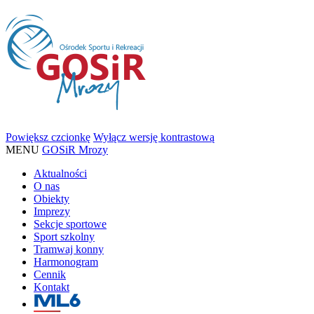
Powiększ czcionkę
Wyłącz wersję kontrastową
MENU
GOSiR Mrozy
Aktualności
O nas
Obiekty
Imprezy
Sekcje sportowe
Sport szkolny
Tramwaj konny
Harmonogram
Cennik
Kontakt