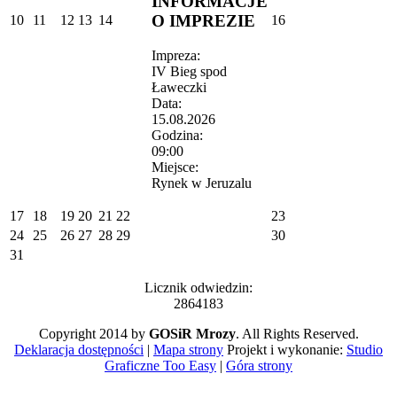
INFORMACJE
O IMPREZIE
10
11
12
13
14
16
Impreza:
IV Bieg spod
Ławeczki
Data:
15.08.2026
Godzina:
09:00
Miejsce:
Rynek w Jeruzalu
17
18
19
20
21
22
23
24
25
26
27
28
29
30
31
Licznik odwiedzin:
2864183
Copyright 2014 by
GOSiR Mrozy
. All Rights Reserved.
Deklaracja dostępności
|
Mapa strony
Projekt i wykonanie:
Studio
Graficzne Too Easy
|
Góra strony