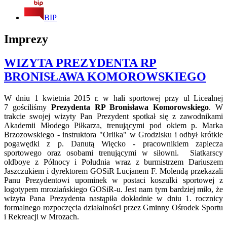
BIP
Imprezy
WIZYTA PREZYDENTA RP
BRONISŁAWA KOMOROWSKIEGO
W dniu 1 kwietnia 2015 r. w hali sportowej przy ul Licealnej
7 gościliśmy
Prezydenta RP Bronisława Komorowskiego
. W
trakcie swojej wizyty Pan Prezydent spotkał się z zawodnikami
Akademii Młodego Piłkarza, trenującymi pod okiem p. Marka
Brzozowskiego - instruktora "Orlika" w Grodzisku i odbył krótkie
pogawędki z p. Danutą Więcko - pracownikiem zaplecza
sportowego oraz osobami trenującymi w siłowni. Siatkarscy
oldboye z Północy i Południa wraz z burmistrzem Dariuszem
Jaszczukiem i dyrektorem GOSiR Lucjanem F. Molendą przekazali
Panu Prezydentowi upominek w postaci koszulki sportowej z
logotypem mroziańskiego GOSiR-u. Jest nam tym bardziej miło, że
wizyta Pana Prezydenta nastąpiła dokładnie w dniu 1. rocznicy
formalnego rozpoczęcia działalności przez Gminny Ośrodek Sportu
i Rekreacji w Mrozach.