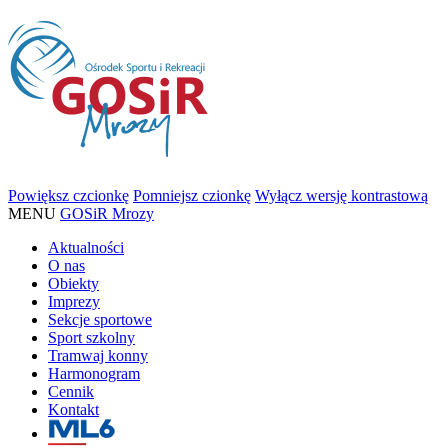
Powiększ czcionkę
Pomniejsz czionkę
Wyłącz wersję kontrastową
MENU
GOSiR Mrozy
Aktualności
O nas
Obiekty
Imprezy
Sekcje sportowe
Sport szkolny
Tramwaj konny
Harmonogram
Cennik
Kontakt