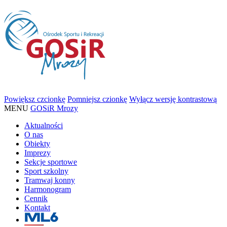
Powiększ czcionkę
Pomniejsz czionkę
Wyłącz wersję kontrastową
MENU
GOSiR Mrozy
Aktualności
O nas
Obiekty
Imprezy
Sekcje sportowe
Sport szkolny
Tramwaj konny
Harmonogram
Cennik
Kontakt