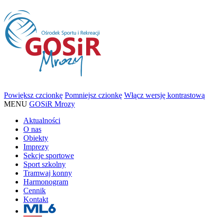
Powiększ czcionkę
Pomniejsz czionkę
Włącz wersję kontrastową
MENU
GOSiR Mrozy
Aktualności
O nas
Obiekty
Imprezy
Sekcje sportowe
Sport szkolny
Tramwaj konny
Harmonogram
Cennik
Kontakt