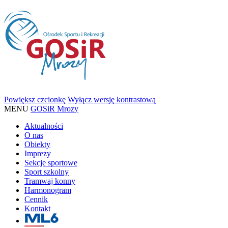
Powiększ czcionkę
Wyłącz wersję kontrastową
MENU
GOSiR Mrozy
Aktualności
O nas
Obiekty
Imprezy
Sekcje sportowe
Sport szkolny
Tramwaj konny
Harmonogram
Cennik
Kontakt