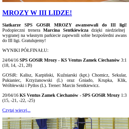
MROZY W III LIDZE!
Siatkarze SPS GOSiR MROZY awansowali do III ligi!
Podopieczni trenera
Marcina Sentkiewicza
dzięki niedzielnej
wygranej na własnym parkiecie zapewnili sobie bezpośredni awans
do III ligi. Gratulujemy!
WYNIKI PÓŁFINAŁU:
24/04/16
SPS GOSiR Mrozy - KS Ventus Zamek Ciechanów
3:1
(18, 14, -21, 28)
GOSiR: Kalisz, Karpiński, Kuźniarski (kpt.) Chomicz, Sekular,
Pukianiec, Krzyżanowski (L) oraz Gniado, Krupka, Klik,
Wróblewski i Pytlos (L). Trener: Marcin Sentkiewicz.
20/04/16
KS Ventus Zamek Ciechanów - SPS GOSiR Mrozy
1:3
(15, -21, -22, -25)
Czytaj więcej...