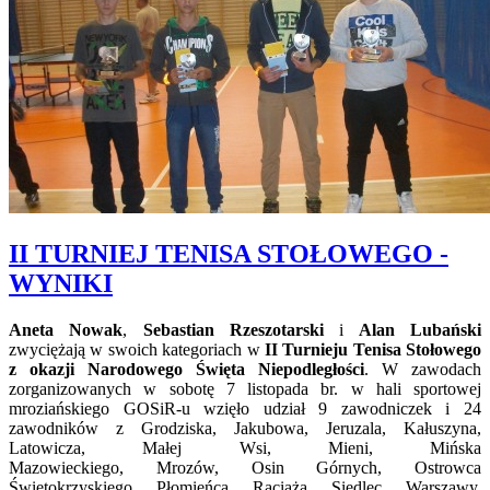
II TURNIEJ TENISA STOŁOWEGO -
WYNIKI
Aneta Nowak
,
Sebastian Rzeszotarski
i
Alan Lubański
zwyciężają w swoich kategoriach w
II Turnieju Tenisa Stołowego
z okazji Narodowego Święta Niepodległości
. W zawodach
zorganizowanych w sobotę 7 listopada br. w hali sportowej
mroziańskiego GOSiR-u wzięło udział 9 zawodniczek i 24
zawodników z Grodziska, Jakubowa, Jeruzala, Kałuszyna,
Latowicza, Małej Wsi, Mieni, Mińska
Mazowieckiego, Mrozów, Osin Górnych, Ostrowca
Świętokrzyskiego, Płomieńca, Raciąża, Siedlec, Warszawy,