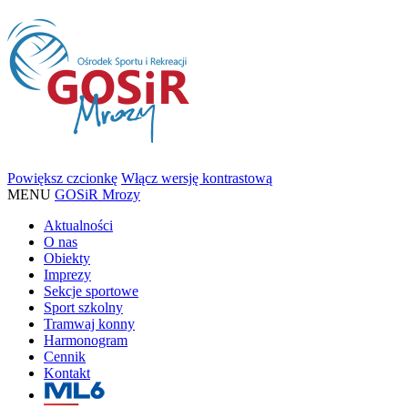
Powiększ czcionkę
Włącz wersję kontrastową
MENU
GOSiR Mrozy
Aktualności
O nas
Obiekty
Imprezy
Sekcje sportowe
Sport szkolny
Tramwaj konny
Harmonogram
Cennik
Kontakt