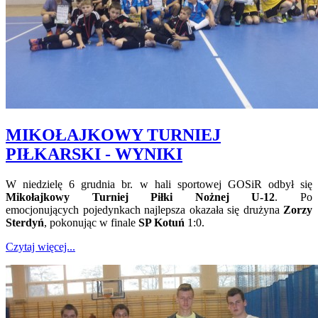
MIKOŁAJKOWY TURNIEJ
PIŁKARSKI - WYNIKI
W niedzielę 6 grudnia br. w hali sportowej GOSiR odbył się
Mikołajkowy Turniej Piłki
Nożnej U-12
. Po
emocjonujących pojedynkach najlepsza okazała się drużyna
Zorzy
Sterdyń
, pokonując w finale
SP Kotuń
1:0.
Czytaj więcej...