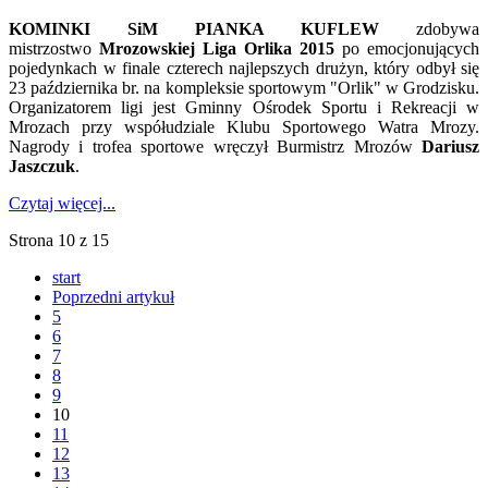
KOMINKI SiM PIANKA KUFLEW
zdobywa
mistrzostwo
Mrozowskiej Liga Orlika 2015
po emocjonujących
pojedynkach w finale czterech najlepszych drużyn, który odbył się
23 października br. na kompleksie sportowym "Orlik" w Grodzisku.
Organizatorem ligi jest Gminny Ośrodek Sportu i Rekreacji w
Mrozach przy współudziale Klubu Sportowego Watra Mrozy.
Nagrody i trofea sportowe wręczył Burmistrz Mrozów
Dariusz
Jaszczuk
.
Czytaj więcej...
Strona 10 z 15
start
Poprzedni artykuł
5
6
7
8
9
10
11
12
13