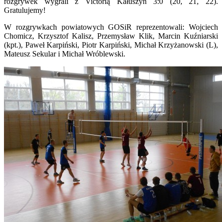
rozgrywek wygrali z Victorią Kałuszyn 3:0 (20, 21, 22).
Gratulujemy!
W rozgrywkach powiatowych GOSiR reprezentowali: Wojciech
Chomicz, Krzysztof Kalisz, Przemysław Klik, Marcin Kuźniarski
(kpt.), Paweł Karpiński, Piotr Karpiński, Michał Krzyżanowski (L),
Mateusz Sekular i Michał Wróblewski.