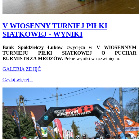
V WIOSENNY TURNIEJ PIŁKI
SIATKOWEJ - WYNIKI
Bank Spółdzielczy Łuków
zwycięża w
V WIOSENNYM
TURNIEJU PIŁKI SIATKOWEJ O PUCHAR
BURMISTRZA MROZÓW.
Pełne wyniki w rozwinięciu.
GALERIA ZDJĘĆ
Czytaj więcej...