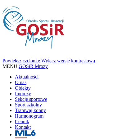
Powiększ czcionkę
Wyłącz wersję kontrastową
MENU
GOSiR Mrozy
Aktualności
O nas
Obiekty
Imprezy
Sekcje sportowe
Sport szkolny
Tramwaj konny
Harmonogram
Cennik
Kontakt