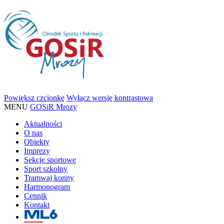
Powiększ czcionkę
Wyłącz wersję kontrastową
MENU
GOSiR Mrozy
Aktualności
O nas
Obiekty
Imprezy
Sekcje sportowe
Sport szkolny
Tramwaj konny
Harmonogram
Cennik
Kontakt