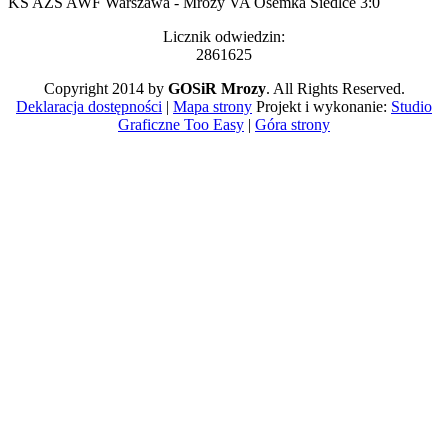
KS AZS AWF Warszawa - Mrozy VA Ósemka Siedlce 3:0
Licznik odwiedzin:
2861625
Copyright 2014 by
GOSiR Mrozy
. All Rights Reserved.
Deklaracja dostępności
|
Mapa strony
Projekt i wykonanie:
Studio
Graficzne Too Easy
|
Góra strony